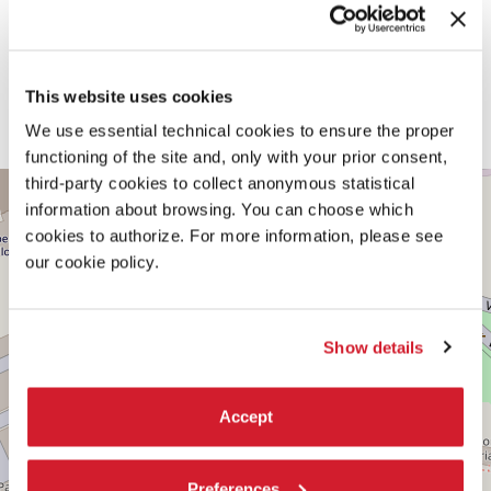
Team
Motong Yang, Nasra Abdullahi, Divya Patel, Neady Atieno Oduor,
Zhongshan Zou, Bridie Epstein, Sofia Xenia Economou, Claudia
Robalino, Yanyu Sun, Lauren-Loïs Duah, Laurie Flint
This website uses cookies
Con il supporto aggiuntivo di
British Council, Graham Foundation for Advanced Studies in the Fine
We use essential technical cookies to ensure the proper
Arts, Royal College of Art
functioning of the site and, only with your prior consent,
PADIGLIONE
third-party cookies to collect anonymous statistical
+
CENTRALE
information about browsing. You can choose which
−
Vedi
cookies to authorize. For more information, please see
su
our cookie policy.
Google
Maps
Show details
Accept
Preferences