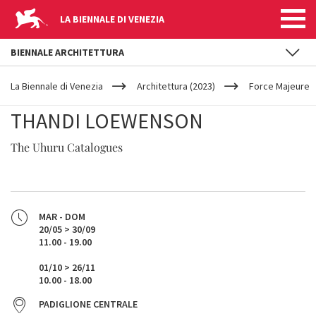
LA BIENNALE DI VENEZIA
BIENNALE ARCHITETTURA
YOUR
Salta al contenuto principale
ARE
La Biennale di Venezia
Architettura (2023)
Force Majeure
HERE
THANDI LOEWENSON
The Uhuru Catalogues
MAR - DOM
20/05 > 30/09
11.00 - 19.00
01/10 > 26/11
10.00 - 18.00
PADIGLIONE CENTRALE