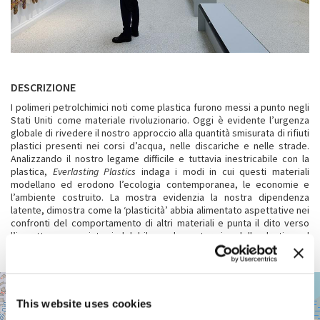
DESCRIZIONE
I polimeri petrolchimici noti come plastica furono messi a punto negli
Stati Uniti come materiale rivoluzionario. Oggi è evidente l’urgenza
globale di rivedere il nostro approccio alla quantità smisurata di rifiuti
plastici presenti nei corsi d’acqua, nelle discariche e nelle strade.
Analizzando il nostro legame difficile e tuttavia inestricabile con la
plastica,
Everlasting Plastics
indaga i modi in cui questi materiali
modellano ed erodono l’ecologia contemporanea, le economie e
l’ambiente costruito. La mostra evidenzia la nostra dipendenza
latente, dimostra come la ‘plasticità’ abbia alimentato aspettative nei
confronti del comportamento di altri materiali e punta il dito verso
l’impatto sconosciuto, indelebile e a lungo termine della plastica sul
nostro futuro.
GIARDINI
+
Vedi
This website uses cookies
−
su