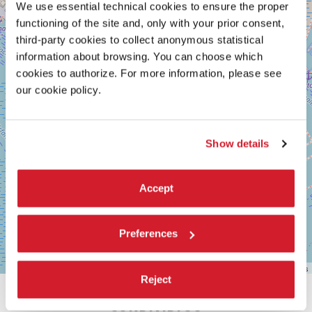
We use essential technical cookies to ensure the proper
Google
Maps
functioning of the site and, only with your prior consent,
third-party cookies to collect anonymous statistical
information about browsing. You can choose which
cookies to authorize. For more information, please see
our cookie policy.
Show details
Accept
Preferences
Leaflet
| ©
OpenStreetMap
contributors
Reject
CONDIVIDI SU