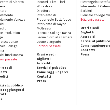
rvento di Alberto
Incontri - Film - Libri -
Pietrangelo Buttaf
era
Workshop
Intervento di Cateri
ttore
Direttore
Barbieri
olamento
Intervento di
Biennale College Mu
lamento Venezia
Pietrangelo Buttafuoco
Edizioni passate
sici
Intervento di Wayne
Orari e sedi
editi
McGregor
Biglietti
ce Production
Biennale College Danza
Accrediti
ge
Leone d’oro alla carriera
Servizi al pubblic
 e scadenze
Leone d’argento
Come raggiungerc
nale College
Edizioni passate
Contatti
ema
Orari e sedi
Press
sici fuori Mostra
Biglietti
ioni passate
Accrediti
i e sedi
Servizi al pubblico
ietti
Come raggiungerci
editi
Contatti
Press
izi al pubblico
e raggiungerci
tatti
ss