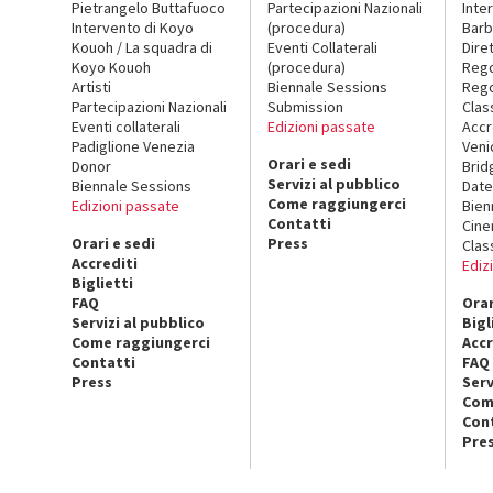
Pietrangelo Buttafuoco
Partecipazioni Nazionali
Inte
Intervento di Koyo
(procedura)
Barb
Kouoh / La squadra di
Eventi Collaterali
Dire
Koyo Kouoh
(procedura)
Reg
Artisti
Biennale Sessions
Rego
Partecipazioni Nazionali
Submission
Clas
Eventi collaterali
Edizioni passate
Accr
Padiglione Venezia
Veni
Orari e sedi
Donor
Brid
Servizi al pubblico
Biennale Sessions
Date
Come raggiungerci
Edizioni passate
Bien
Contatti
Cin
Orari e sedi
Press
Clas
Accrediti
Ediz
Biglietti
FAQ
Orar
Servizi al pubblico
Bigl
Come raggiungerci
Accr
Contatti
FAQ
Press
Serv
Com
Con
Pre