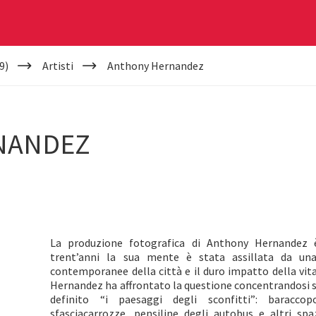
9)
Artisti
Anthony Hernandez
NANDEZ
La produzione fotografica di Anthony Hernandez è
trent’anni la sua mente è stata assillata da un
contemporanee della città e il duro impatto della vita
Hernandez ha affrontato la questione concentrandosi su
definito “i paesaggi degli sconfitti”: baraccop
sfasciacarrozze, pensiline degli autobus e altri spa