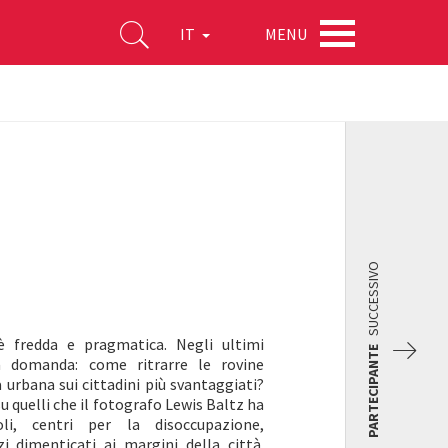
MENU
IT
SUCCESSIVO
 fredda e pragmatica. Negli ultimi
PARTECIPANTE
a domanda: come ritrarre le rovine
 urbana sui cittadini più svantaggiati?
 quelli che il fotografo Lewis Baltz ha
oli, centri per la disoccupazione,
zi dimenticati ai margini della città.