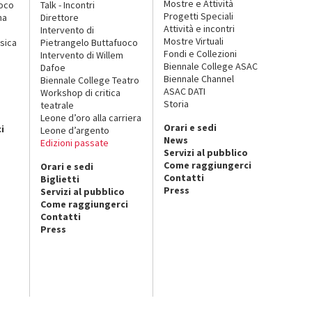
Mostre e Attività
uoco
Talk - Incontri
Progetti Speciali
na
Direttore
Attività e incontri
Intervento di
Mostre Virtuali
sica
Pietrangelo Buttafuoco
Fondi e Collezioni
Intervento di Willem
Biennale College ASAC
Dafoe
Biennale Channel
Biennale College Teatro
ASAC DATI
Workshop di critica
Storia
teatrale
o
Leone d’oro alla carriera
Orari e sedi
i
Leone d’argento
News
Edizioni passate
Servizi al pubblico
Come raggiungerci
Orari e sedi
Contatti
Biglietti
Press
Servizi al pubblico
Come raggiungerci
Contatti
Press