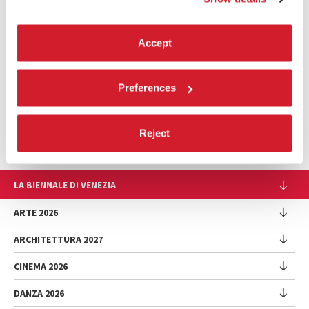
Accept
Preferences
Reject
LA BIENNALE DI VENEZIA
L'Istituzione
ARTE 2026
Cariche istituzionali
ARCHITETTURA 2027
Esposizione
Storia
Direttrice
Luoghi
CINEMA 2026
Mostra
Intervento di Pietrangelo Buttafuoco
Sponsorship
Biennale College Architettura
DANZA 2026
Intervento di Koyo Kouoh / La squadra di Koyo Kouoh
Mostra
Bacheca Biennale
Partecipazioni Nazionali (procedura)