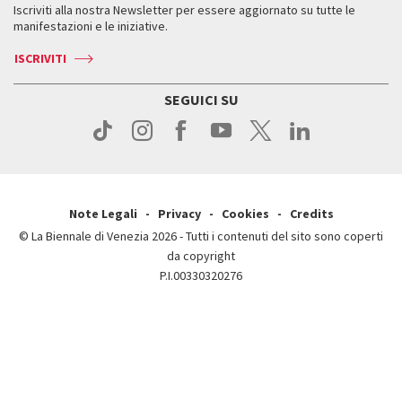
Servizi al pubblico
Iscriviti alla nostra Newsletter per essere aggiornato su tutte le
Contatti
Biglietti
Orari e sedi
Come raggiungerci
manifestazioni e le iniziative.
Press
Servizi al pubblico
News
Contatti
ISCRIVITI
Come raggiungerci
Servizi al pubblico
Press
Contatti
Come raggiungerci
SEGUICI SU
Press
Contatti
Press
Note Legali
Privacy
Cookies
Credits
© La Biennale di Venezia 2026 - Tutti i contenuti del sito sono coperti
da copyright
P.I.00330320276