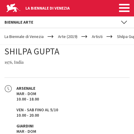
LA BIENNALE DI VENEZIA
BIENNALE ARTE
YOUR
Salta al contenuto principale
ARE
La Biennale di Venezia
Arte (2019)
Artisti
Shilpa Gu
HERE
SHILPA GUPTA
1976, India
ARSENALE
MAR - DOM
10.00 - 18.00
VEN - SAB FINO AL 5/10
10.00 - 20.00
GIARDINI
MAR - DOM