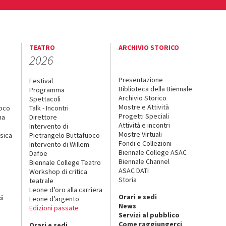
TEATRO
ARCHIVIO STORICO
2026
Presentazione
Festival
Biblioteca della Biennale
Programma
Archivio Storico
Spettacoli
Mostre e Attività
uoco
Talk - Incontri
Progetti Speciali
na
Direttore
Attività e incontri
Intervento di
Mostre Virtuali
sica
Pietrangelo Buttafuoco
Fondi e Collezioni
Intervento di Willem
Biennale College ASAC
Dafoe
Biennale Channel
Biennale College Teatro
ASAC DATI
Workshop di critica
Storia
teatrale
o
Leone d’oro alla carriera
Orari e sedi
i
Leone d’argento
News
Edizioni passate
Servizi al pubblico
Come raggiungerci
Orari e sedi