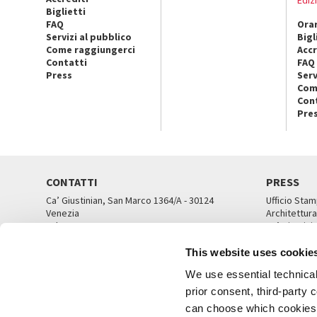
Biglietti
FAQ
Orar
Servizi al pubblico
Bigl
Come raggiungerci
Accr
Contatti
FAQ
Press
Serv
Com
Con
Pre
CONTATTI
PRESS
Ca’ Giustinian, San Marco 1364/A - 30124
Ufficio Stam
Venezia
Architettura
Tel. 041 5218711
Ca’ Giustini
email info@labiennale.org
UFFICI ST
This website uses cookie
TUTTI I CONTATTI
We use essential technical 
prior consent, third-party
can choose which cookies t