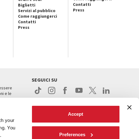
Contatti
Biglietti
Press
Servizi al pubblico
Come raggiungerci
Contatti
Press
SEGUICI SU
 essere
ni e le
Accept
th your
ing. You
Preferences
.