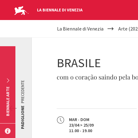
LA BIENNALE DI VENEZIA
YOUR
Salta al contenuto principale
La Biennale di Venezia
Arte (202
ARE
HERE
BRASILE
com o coração saindo pela boc
PRECEDENTE
BIENNALE ARTE
PADIGLIONE
MAR - DOM
23/04 > 25/09
11.00 - 19.00