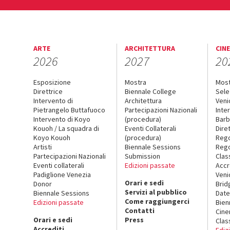
ARTE
ARCHITETTURA
CIN
2026
2027
20
Esposizione
Mostra
Mos
Direttrice
Biennale College
Sele
Intervento di
Architettura
Veni
Pietrangelo Buttafuoco
Partecipazioni Nazionali
Inte
Intervento di Koyo
(procedura)
Barb
Kouoh / La squadra di
Eventi Collaterali
Dire
Koyo Kouoh
(procedura)
Reg
Artisti
Biennale Sessions
Rego
Partecipazioni Nazionali
Submission
Clas
Eventi collaterali
Edizioni passate
Accr
Padiglione Venezia
Veni
Orari e sedi
Donor
Brid
Servizi al pubblico
Biennale Sessions
Date
Come raggiungerci
Edizioni passate
Bien
Contatti
Cin
Orari e sedi
Press
Clas
Accrediti
Ediz