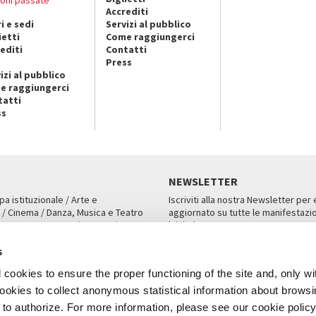
Accrediti
i e sedi
Servizi al pubblico
ietti
Come raggiungerci
editi
Contatti
Press
izi al pubblico
e raggiungerci
tatti
ss
NEWSLETTER
pa istituzionale / Arte e
Iscriviti alla nostra Newsletter per
 / Cinema / Danza, Musica e Teatro
aggiornato su tutte le manifestazio
an, San Marco 1364/A, Venezia
iniziative.
AMPA
ISCRIVITI
s
cookies to ensure the proper functioning of the site and, only wi
 cookies to collect anonymous statistical information about brows
o authorize. For more information, please see our cookie policy