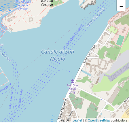
−
Leaflet
| ©
OpenStreetMap
contributors