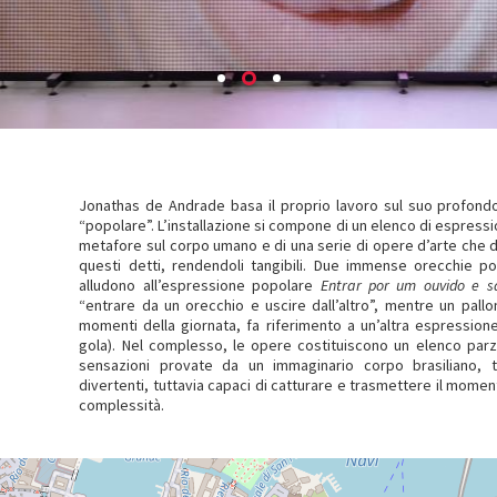
Jonathas de Andrade basa il proprio lavoro sul suo profond
“popolare”. L’installazione si compone di un elenco di espressi
metafore sul corpo umano e di una serie di opere d’arte che da
questi detti, rendendoli tangibili. Due immense orecchie pos
alludono all’espressione popolare
Entrar por um ouvido e sa
“entrare da un orecchio e uscire dall’altro”, mentre un pallo
momenti della giornata, fa riferimento a un’altra espression
gola). Nel complesso, le opere costituiscono un elenco parzi
sensazioni provate da un immaginario corpo brasiliano, tr
divertenti, tuttavia capaci di catturare e trasmettere il momen
complessità.