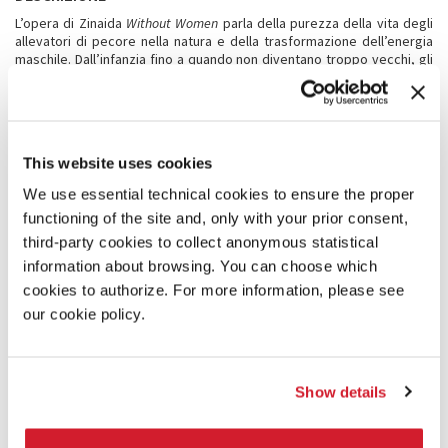
L’opera di Zinaida
Without Women
parla della purezza della vita degli
allevatori di pecore nella natura e della trasformazione dell’energia
maschile. Dall’infanzia fino a quando non diventano troppo vecchi, gli
uomini nei villaggi dei Carpazi lasciano le loro case e salgono in
montagna per cinque mesi. In mezzo a una moltitudine di pecore e
mucche trasformano il latte in burro e formaggio. In questa azione di
sublimazione, che rivela appieno i ruoli maschili, la mascolinità si
rinnova fino a raggiungere la purezza. Nel loro ambiente solitario, gli
This website uses cookies
uomini possono esprimere e rinnovare la propria natura maschile in
modo completo e vivido. Proprio come i monaci, essi vivono da soli,
We use essential technical cookies to ensure the proper
in seno alla natura e senza donne. L’opera è composta da tre video e
functioning of the site and, only with your prior consent,
dall’installazione
The Milk of Life
.
third-party cookies to collect anonymous statistical
information about browsing. You can choose which
INFORMAZIONI
cookies to authorize. For more information, please see
Email per informazioni
our cookie policy.
generali:
media@zinaida.art
e
n.rudnyk@zinaida.art
https://zinaida.art/without-women
;
https://en.vrsf.online
Show details
IMMAGINE
Zinaida,
Without Women
, 2017. 24× 32 cm. Photo Zinaida Kubar