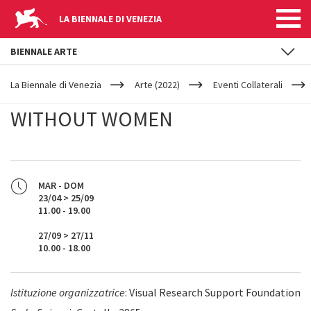
LA BIENNALE DI VENEZIA
BIENNALE ARTE
YOUR
Salta al contenuto principale
ARE
La Biennale di Venezia
Arte (2022)
Eventi Collaterali
HERE
WITHOUT WOMEN
MAR - DOM
23/04 > 25/09
11.00 - 19.00
27/09 > 27/11
10.00 - 18.00
Istituzione organizzatrice
: Visual Research Support Foundation