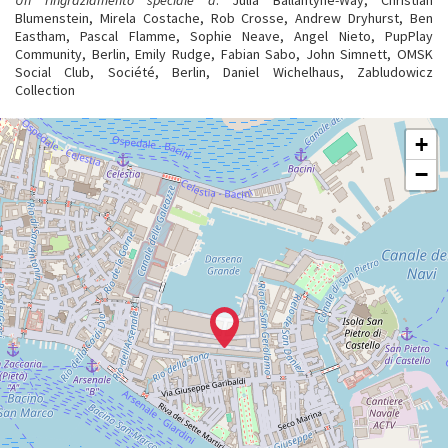
Un ringraziamento speciale a
: Julia Ballantyne-Way, Christian
Blumenstein, Mirela Costache, Rob Crosse, Andrew Dryhurst, Ben
Eastham, Pascal Flamme, Sophie Neave, Angel Nieto, PupPlay
Community, Berlin, Emily Rudge, Fabian Sabo, John Simnett, OMSK
Social Club, Société, Berlin, Daniel Wichelhaus, Zabludowicz
Collection
ARSENALE
+
Vedi
−
su
Google
Maps