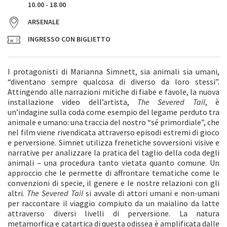
10.00 - 18.00
ARSENALE
INGRESSO CON BIGLIETTO
I protagonisti di Marianna Simnett, sia animali sia umani,
“diventano sempre qualcosa di diverso da loro stessi”.
Attingendo alle narrazioni mitiche di fiabe e favole, la nuova
installazione video dell’artista,
The Severed Tail
, è
un’indagine sulla coda come esempio del legame perduto tra
animale e umano: una traccia del nostro “sé primordiale”, che
nel film viene rivendicata attraverso episodi estremi di gioco
e perversione. Simnet utilizza frenetiche sovversioni visive e
narrative per analizzare la pratica del taglio della coda degli
animali – una procedura tanto vietata quanto comune. Un
approccio che le permette di affrontare tematiche come le
convenzioni di specie, il genere e le nostre relazioni con gli
altri.
The Severed Tail
si avvale di attori umani e non-umani
per raccontare il viaggio compiuto da un maialino da latte
attraverso diversi livelli di perversione. La natura
metamorfica e catartica di questa odissea è amplificata dalle