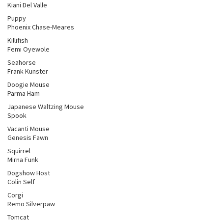
Kiani Del Valle
Puppy
Phoenix Chase-Meares
Killifish
Femi Oyewole
Seahorse
Frank Künster
Doogie Mouse
Parma Ham
Japanese Waltzing Mouse
Spook
Vacanti Mouse
Genesis Fawn
Squirrel
Mirna Funk
Dogshow Host
Colin Self
Corgi
Remo Silverpaw
Tomcat