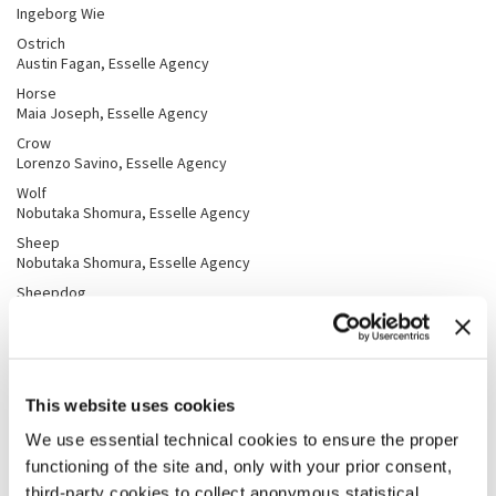
Ingeborg Wie
Ostrich
Austin Fagan, Esselle Agency
Horse
Maia Joseph, Esselle Agency
Crow
Lorenzo Savino, Esselle Agency
Wolf
Nobutaka Shomura, Esselle Agency
Sheep
Nobutaka Shomura, Esselle Agency
Sheepdog
Giusy Cirillo, Esselle Agency
Farmer
Maciej Wilk
Production Designer
: Emilia Margulies
This website uses cookies
Costume Designer
: Mona May
Musica composta, registrata ed eseguita da:
Colin Self
We use essential technical cookies to ensure the proper
Coreografo
: Kiani Del Valle
functioning of the site and, only with your prior consent,
Production Manager
: Emily Palmer
st
1
Assistant Director
: Dennis Gadour
third-party cookies to collect anonymous statistical