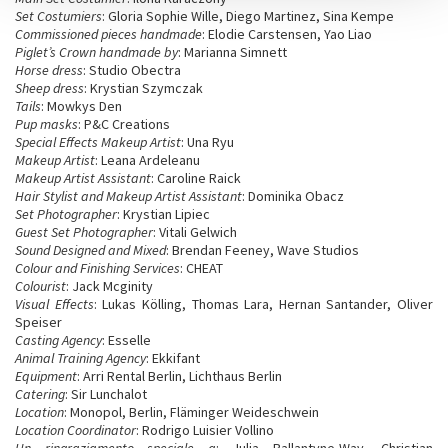
Set Costumiers
: Gloria Sophie Wille, Diego Martinez, Sina Kempe
Commissioned pieces handmade
: Elodie Carstensen, Yao Liao
Piglet’s Crown handmade by
: Marianna Simnett
Horse dress
: Studio Obectra
Sheep dress
: Krystian Szymczak
Tails
: Mowkys Den
Pup masks
: P&C Creations
Special Effects Makeup Artist
: Una Ryu
Makeup Artist
: Leana Ardeleanu
Makeup Artist Assistant
: Caroline Raick
Hair Stylist and Makeup Artist Assistant
: Dominika Obacz
Set Photographer
: Krystian Lipiec
Guest Set Photographer
: Vitali Gelwich
Sound Designed and Mixed
: Brendan Feeney, Wave Studios
Colour and Finishing Services
: CHEAT
Colourist
: Jack Mcginity
Visual Effects
: Lukas Kölling, Thomas Lara, Hernan Santander, Oliver
Speiser
Casting Agency
: Esselle
Animal Training Agency
: Ekkifant
Equipment
: Arri Rental Berlin, Lichthaus Berlin
Catering
: Sir Lunchalot
Location
: Monopol, Berlin, Fläminger Weideschwein
Location Coordinator
: Rodrigo Luisier Vollino