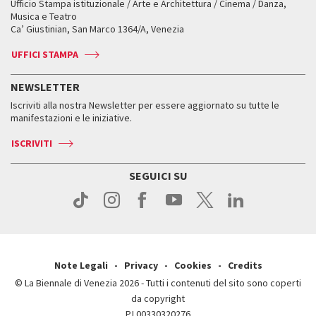
Ufficio Stampa istituzionale / Arte e Architettura / Cinema / Danza,
Fondi e Collezioni
Servizi al pubblico
Servizi al pubblico
Orari e sedi
Leone d’oro alla carriera
Musica e Teatro
Biennale College ASAC
Come raggiungerci
Orari e sedi
Come raggiungerci
Ca’ Giustinian, San Marco 1364/A, Venezia
Biglietti
Leone d’argento
Biennale Channel
Contatti
Biglietti
Contatti
Accrediti
Edizioni passate
UFFICI STAMPA
ASAC DATI
Press
Accrediti
Press
Servizi al pubblico
Storia
FAQ
NEWSLETTER
Come raggiungerci
Orari e sedi
Servizi al pubblico
Iscriviti alla nostra Newsletter per essere aggiornato su tutte le
Contatti
Biglietti
Orari e sedi
Come raggiungerci
manifestazioni e le iniziative.
Press
Servizi al pubblico
News
Contatti
ISCRIVITI
Come raggiungerci
Servizi al pubblico
Press
Contatti
Come raggiungerci
SEGUICI SU
Press
Contatti
Press
Note Legali
Privacy
Cookies
Credits
© La Biennale di Venezia 2026 - Tutti i contenuti del sito sono coperti
da copyright
P.I.00330320276