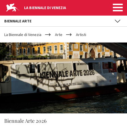
LA BIENNALE DI VENEZIA
BIENNALE ARTE
YOUR
Salta al contenuto principale
ARE
La Biennale di Venezia
Arte
Artisti
HERE
Biennale Arte 2026