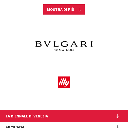
MOSTRA DI PIÙ
LA BIENNALE DI VENEZIA
L'Istituzione
ARTE 2026