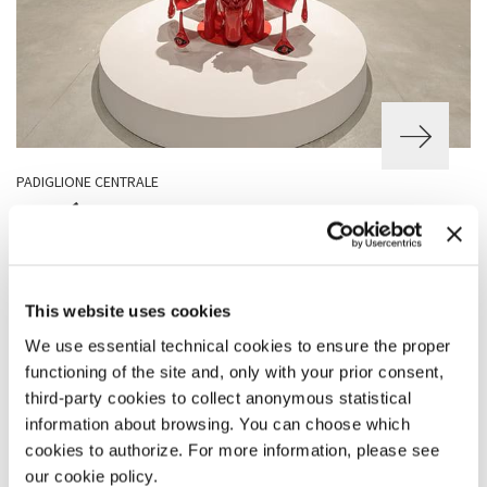
PADIGLIONE CENTRALE
MARÍA MAGDALENA CAMPOS‑PONS +
KAMAAL MALAK
1959, Matanzas, Cuba
Vive a Nashville, USA
This website uses cookies
1962, Philadelphia, USA
We use essential technical cookies to ensure the proper
Vive a Nashville, USA
functioning of the site and, only with your prior consent,
third-party cookies to collect anonymous statistical
information about browsing. You can choose which
cookies to authorize. For more information, please see
our cookie policy.