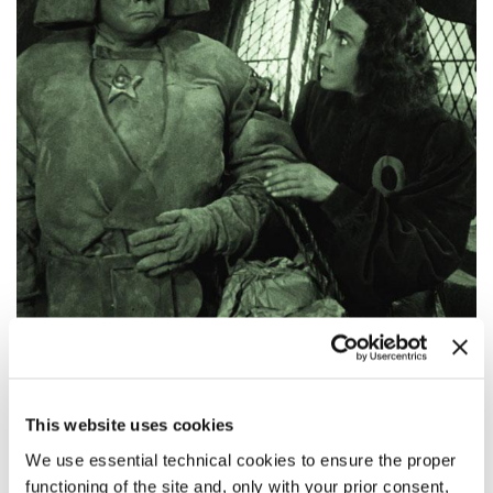
21:00
DER GOLEM – WIE ER IN DIE WELT KAM (IL
This website uses cookies
GOLEM – COME VENNE AL MONDO)
We use essential technical cookies to ensure the proper
Venezia Classici
functioning of the site and, only with your prior consent,