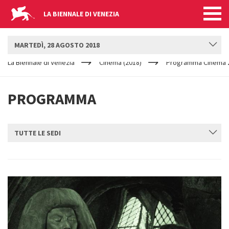
LA BIENNALE DI VENEZIA
BIENNALE CINEMA
MARTEDÌ, 28 AGOSTO 2018
YOUR
Salta al contenuto principale
ARE
La Biennale di Venezia
Cinema (2018)
Programma Cinema 2
HERE
PROGRAMMA
TUTTE LE SEDI
INVIA