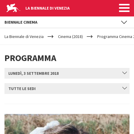
LA BIENNALE DI VENEZIA
BIENNALE CINEMA
YOUR
Salta al contenuto principale
ARE
La Biennale di Venezia
Cinema (2018)
Programma Cinema 2
HERE
PROGRAMMA
LUNEDÌ, 3 SETTEMBRE 2018
TUTTE LE SEDI
INVIA