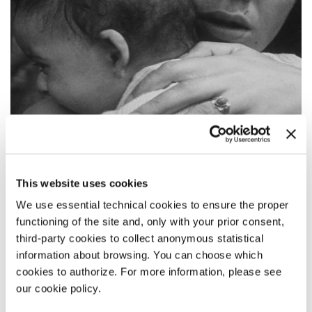
16:45
This website uses cookies
KHESHT O AYENEH (MATTONE E SPECCHIO)
We use essential technical cookies to ensure the proper
Venezia Classici
functioning of the site and, only with your prior consent,
LEGGI TUTTO
third-party cookies to collect anonymous statistical
information about browsing. You can choose which
CINEMA
cookies to authorize. For more information, please see
SALA CASINÒ
our cookie policy.
INGRESSO CON COUPON DA PRENOTARE ONLINE