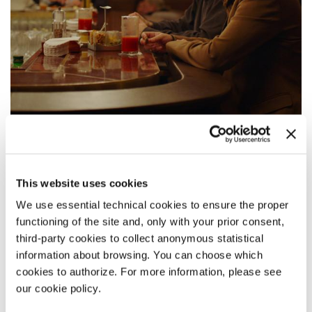
15:00
INTRODUZIONE ALL’OSCURO
This website uses cookies
Fuori Concorso
We use essential technical cookies to ensure the proper
LEGGI TUTTO
functioning of the site and, only with your prior consent,
CINEMA
third-party cookies to collect anonymous statistical
SALA GIARDINO
information about browsing. You can choose which
INGRESSO CON BIGLIETTO
cookies to authorize. For more information, please see
our cookie policy.