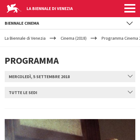
LA BIENNALE DI VENEZIA
BIENNALE CINEMA
YOUR
Salta al contenuto principale
ARE
La Biennale di Venezia
Cinema (2018)
Programma Cinema 2
HERE
PROGRAMMA
MERCOLEDÌ, 5 SETTEMBRE 2018
TUTTE LE SEDI
INVIA