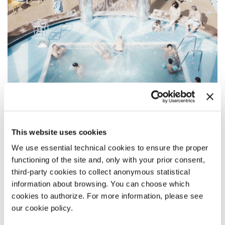
17:15
This website uses cookies
ALL INCLUSIVE
We use essential technical cookies to ensure the proper
Orizzonti Cortometraggi
functioning of the site and, only with your prior consent,
LEGGI TUTTO
third-party cookies to collect anonymous statistical
information about browsing. You can choose which
CINEMA
cookies to authorize. For more information, please see
SALA GIARDINO
our cookie policy.
INGRESSO CON BIGLIETTO