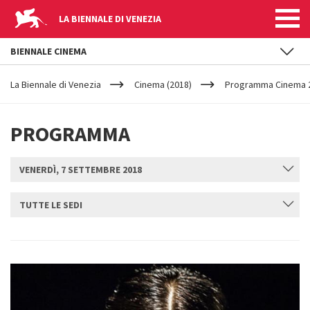
LA BIENNALE DI VENEZIA
BIENNALE CINEMA
YOUR
Salta al contenuto principale
ARE
La Biennale di Venezia
Cinema (2018)
Programma Cinema 2
HERE
PROGRAMMA
VENERDÌ, 7 SETTEMBRE 2018
TUTTE LE SEDI
INVIA