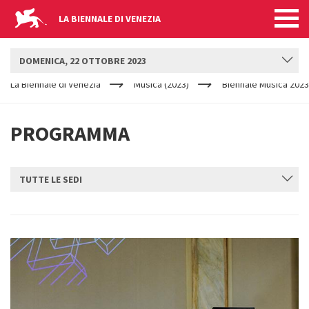
LA BIENNALE DI VENEZIA
BIENNALE MUSICA
DOMENICA, 22 OTTOBRE 2023
YOUR
Salta al contenuto principale
ARE
La Biennale di Venezia
Musica (2023)
Biennale Musica 2023
HERE
PROGRAMMA
TUTTE LE SEDI
INVIA