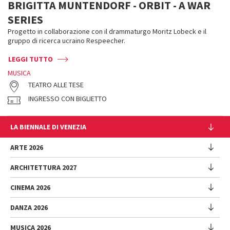
BRIGITTA MUNTENDORF - ORBIT - A WAR
SERIES
Progetto in collaborazione con il drammaturgo Moritz Lobeck e il
gruppo di ricerca ucraino Respeecher.
LEGGI TUTTO
MUSICA
TEATRO ALLE TESE
INGRESSO CON BIGLIETTO
LA BIENNALE DI VENEZIA
L'Istituzione
ARTE 2026
Cariche istituzionali
ARCHITETTURA 2027
Esposizione
Storia
Direttrice
Luoghi
CINEMA 2026
Mostra
Intervento di Pietrangelo Buttafuoco
Sponsorship
Biennale College Architettura
DANZA 2026
Intervento di Koyo Kouoh / La squadra di Koyo Kouoh
Mostra
Bacheca Biennale
Partecipazioni Nazionali (procedura)
Artisti
Selezione ufficiale
Sostenibilità ambientale
MUSICA 2026
Eventi Collaterali (procedura)
Festival