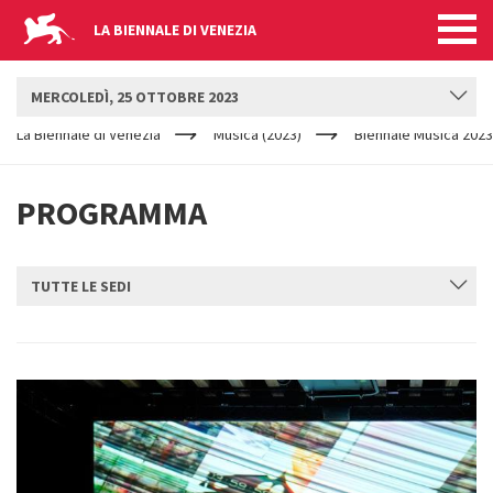
LA BIENNALE DI VENEZIA
BIENNALE MUSICA
MERCOLEDÌ, 25 OTTOBRE 2023
YOUR
Salta al contenuto principale
ARE
La Biennale di Venezia
Musica (2023)
Biennale Musica 2023
HERE
PROGRAMMA
TUTTE LE SEDI
INVIA