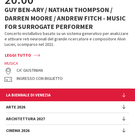
GUY BEN-ARY / NATHAN THOMPSON /
DARREN MOORE / ANDREW FITCH - MUSIC
FOR SURROGATE PERFORMER
Concerto installativo basato su un sistema generativo per analizzare
e attivare reti neuronali del grande ricercatore e compositore Alvin
Lucier, scomparso nel 2021.
LEGGI TUTTO
MUSICA
CA’ GIUSTINIAN
INGRESSO CON BIGLIETTO
LA BIENNALE DI VENEZIA
L'Istituzione
ARTE 2026
Cariche istituzionali
ARCHITETTURA 2027
Esposizione
Storia
Direttrice
Luoghi
CINEMA 2026
Mostra