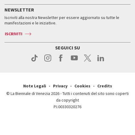
Servizi al pubblico
Storia
FAQ
NEWSLETTER
Come raggiungerci
Orari e sedi
Servizi al pubblico
Iscriviti alla nostra Newsletter per essere aggiornato su tutte le
Contatti
Biglietti
Orari e sedi
Come raggiungerci
manifestazioni e le iniziative.
Press
Servizi al pubblico
News
Contatti
ISCRIVITI
Come raggiungerci
Servizi al pubblico
Press
Contatti
Come raggiungerci
SEGUICI SU
Press
Contatti
Press
Note Legali
Privacy
Cookies
Credits
© La Biennale di Venezia 2026 - Tutti i contenuti del sito sono coperti
da copyright
P.I.00330320276