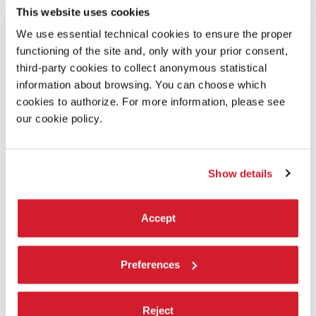
This website uses cookies
We use essential technical cookies to ensure the proper
functioning of the site and, only with your prior consent,
third-party cookies to collect anonymous statistical
information about browsing. You can choose which
cookies to authorize. For more information, please see
our cookie policy.
Show details
Accept
11:00
—
17:00
Preferences
ANDREA LIBEROVICI / PAOLO ZAVAGNA -
SOUNDS OF VENICE NUMBER TWO
Questo progetto indaga il paesaggio sonoro veneziano,
Reject