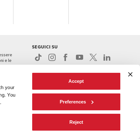
SEGUICI SU
 essere
ni e le
Accept
th your
ing. You
Preferences
.
ight
Reject