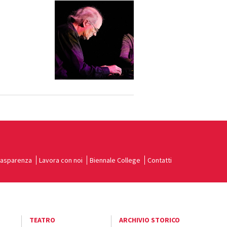
rasparenza
Lavora con noi
Biennale College
Contatti
TEATRO
ARCHIVIO STORICO