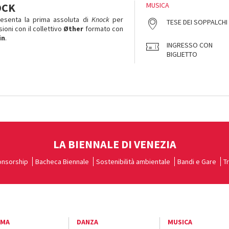
OCK
MUSICA
esenta la prima assoluta di
Knock
per
TESE DEI SOPPALCHI
ioni con il collettivo
Øther
formato con
in
.
INGRESSO CON
BIGLIETTO
LA BIENNALE DI VENEZIA
nsorship
Bacheca Biennale
Sostenibilità ambientale
Bandi e Gare
T
EMA
DANZA
MUSICA