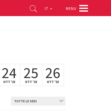
MENU
IT
24
25
26
27
28
OTT '23
OTT '23
OTT '23
OTT '23
OTT '23
TUTTE LE SEDI