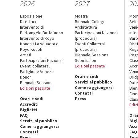
2026
2027
20
Esposizione
Mostra
Mos
Direttrice
Biennale College
Sele
Intervento di
Architettura
Veni
Pietrangelo Buttafuoco
Partecipazioni Nazionali
Inte
Intervento di Koyo
(procedura)
Barb
Kouoh / La squadra di
Eventi Collaterali
Dire
Koyo Kouoh
(procedura)
Reg
Artisti
Biennale Sessions
Rego
Partecipazioni Nazionali
Submission
Clas
Eventi collaterali
Edizioni passate
Accr
Padiglione Venezia
Veni
Orari e sedi
Donor
Brid
Servizi al pubblico
Biennale Sessions
Date
Come raggiungerci
Edizioni passate
Bien
Contatti
Cin
Orari e sedi
Press
Clas
Accrediti
Ediz
Biglietti
FAQ
Orar
Servizi al pubblico
Bigl
Come raggiungerci
Accr
Contatti
FAQ
Press
Serv