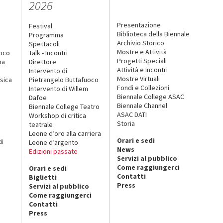
2026
Presentazione
Festival
Biblioteca della Biennale
Programma
Archivio Storico
Spettacoli
Mostre e Attività
uoco
Talk - Incontri
Progetti Speciali
na
Direttore
Attività e incontri
Intervento di
Mostre Virtuali
sica
Pietrangelo Buttafuoco
Fondi e Collezioni
Intervento di Willem
Biennale College ASAC
Dafoe
Biennale Channel
Biennale College Teatro
ASAC DATI
Workshop di critica
Storia
teatrale
o
Leone d’oro alla carriera
Orari e sedi
i
Leone d’argento
News
Edizioni passate
Servizi al pubblico
Come raggiungerci
Orari e sedi
Contatti
Biglietti
Press
Servizi al pubblico
Come raggiungerci
Contatti
Press