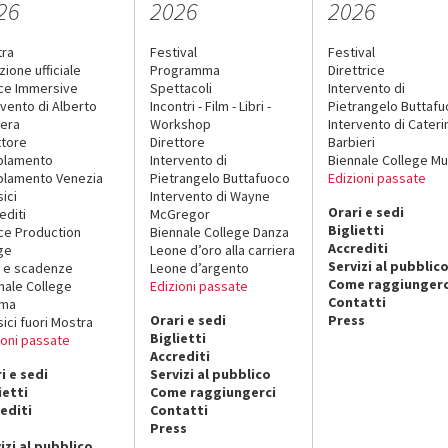
26
2026
2026
tra
Festival
Festival
zione ufficiale
Programma
Direttrice
ce Immersive
Spettacoli
Intervento di
rvento di Alberto
Incontri - Film - Libri -
Pietrangelo Buttaf
era
Workshop
Intervento di Cateri
ttore
Direttore
Barbieri
olamento
Intervento di
Biennale College Mu
lamento Venezia
Pietrangelo Buttafuoco
Edizioni passate
sici
Intervento di Wayne
Orari e sedi
editi
McGregor
Biglietti
ce Production
Biennale College Danza
Accrediti
ge
Leone d’oro alla carriera
Servizi al pubblic
 e scadenze
Leone d’argento
Come raggiungerc
nale College
Edizioni passate
Contatti
ema
Orari e sedi
Press
sici fuori Mostra
Biglietti
ioni passate
Accrediti
i e sedi
Servizi al pubblico
ietti
Come raggiungerci
editi
Contatti
Press
izi al pubblico