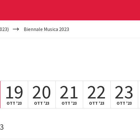
023)
Biennale Musica 2023
19
20
21
22
23
OTT '23
OTT '23
OTT '23
OTT '23
OTT '23
23