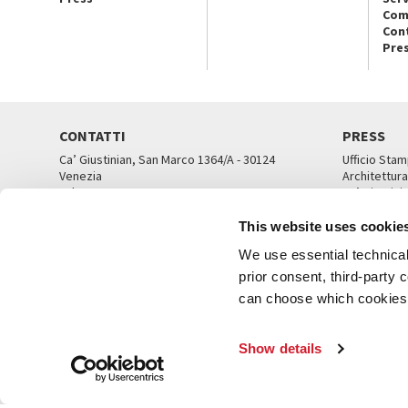
Com
Con
Pre
CONTATTI
PRESS
Ca’ Giustinian, San Marco 1364/A - 30124
Ufficio Stam
Venezia
Architettura
Tel. 041 5218711
Ca’ Giustini
email info@labiennale.org
UFFICI ST
This website uses cookie
TUTTI I CONTATTI
We use essential technical 
prior consent, third-party
can choose which cookies t
© L
Show details