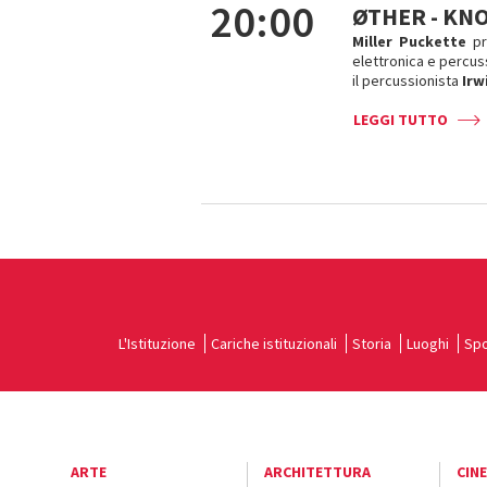
20:00
ØTHER - KN
Miller Puckette
pr
elettronica e percuss
il percussionista
Irw
LEGGI TUTTO
L'Istituzione
Cariche istituzionali
Storia
Luoghi
Spo
ARTE
ARCHITETTURA
CIN