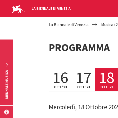
LA BIENNALE DI VENEZIA
YOUR
Salta al contenuto principale
La Biennale di Venezia
Musica (2
ARE
HERE
PROGRAMMA
16
17
18
BIENNALE MUSICA
OTT '23
OTT '23
OTT '23
Mercoledì, 18 Ottobre 20
INVIA