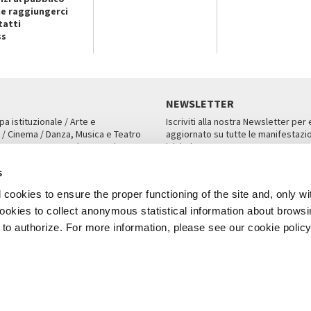
e raggiungerci
tatti
ss
NEWSLETTER
pa istituzionale / Arte e
Iscriviti alla nostra Newsletter per
 / Cinema / Danza, Musica e Teatro
aggiornato su tutte le manifestazio
an, San Marco 1364/A, Venezia
iniziative.
AMPA
ISCRIVITI
s
cookies to ensure the proper functioning of the site and, only wi
 cookies to collect anonymous statistical information about brows
o authorize. For more information, please see our cookie policy
Note Legali
Privacy
Cookies
Credits
a Biennale di Venezia 2026 - Tutti i contenuti del sito sono coperti da copyr
P.I.00330320276