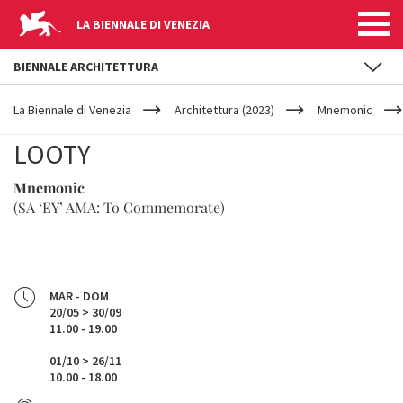
LA BIENNALE DI VENEZIA
BIENNALE ARCHITETTURA
YOUR
Salta al contenuto principale
ARE
La Biennale di Venezia
Architettura (2023)
Mnemonic
HERE
LOOTY
Mnemonic
(SA ‘EY’ AMA: To Commemorate)
MAR - DOM
20/05 > 30/09
11.00 - 19.00
01/10 > 26/11
10.00 - 18.00