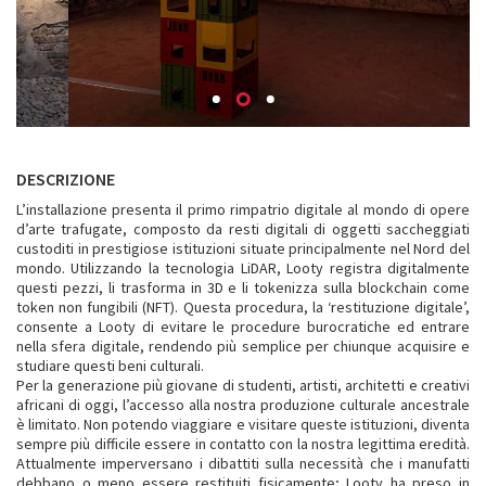
DESCRIZIONE
L’installazione presenta il primo rimpatrio digitale al mondo di opere
d’arte trafugate, composto da resti digitali di oggetti saccheggiati
custoditi in prestigiose istituzioni situate principalmente nel Nord del
mondo. Utilizzando la tecnologia LiDAR, Looty registra digitalmente
questi pezzi, li trasforma in 3D e li tokenizza sulla blockchain come
token non fungibili (NFT). Questa procedura, la ‘restituzione digitale’,
consente a Looty di evitare le procedure burocratiche ed entrare
nella sfera digitale, rendendo più semplice per chiunque acquisire e
studiare questi beni culturali.
Per la generazione più giovane di studenti, artisti, architetti e creativi
africani di oggi, l’accesso alla nostra produzione culturale ancestrale
è limitato. Non potendo viaggiare e visitare queste istituzioni, diventa
sempre più difficile essere in contatto con la nostra legittima eredità.
Attualmente imperversano i dibattiti sulla necessità che i manufatti
debbano o meno essere restituiti fisicamente; Looty ha preso in