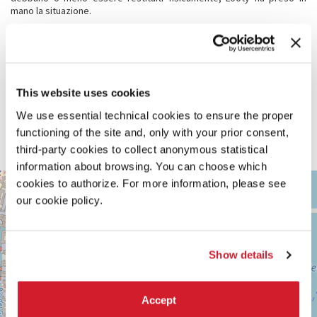
mano la situazione.
CREDITI
Collaborazione tecnica
Owo Anietie (Digital Artist), Ayesha Quraishi
This website uses cookies
(Composer/Multidisciplinary Artist), Keleenna Onyeaka
(Photography/Videography), Itohan Emonvomwan (Video Editor), Joel
We use essential technical cookies to ensure the proper
Atkinson (3D Concept Visual), Emma MacNay (Creative Producer)
functioning of the site and, only with your prior consent,
Con il supporto aggiuntivo di
third-party cookies to collect anonymous statistical
African Futures Institute
information about browsing. You can choose which
ARSENALE
cookies to authorize. For more information, please see
+
our cookie policy.
Vedi
−
su
Google
Maps
Show details
Accept