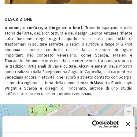
DESCRIZIONE
a seam, a surface, a hinge or a knot
. Traendo ispirazione dalla
storia dell’arte, dell’architettura e del design, Leonor Antunes riflette
sulla funzione degli oggetti quotidiani e sulla possibilità di
trasformarli in sculture astratte.
a seam, a surface, a hinge or a knot
continua la ricerca condotta dall’artista sulle opere di figure
importanti nel contesto veneziano, come Scarpa, Masieri e
Trincanato. Antunes è interessata alle intersezioni fra questa storia e
le tradizioni artigianali di varie culture. Alcuni elementi della mostra
sono realizzati dalla Falegnameria Augusto Capovilla, una carpenteria
veneziana ancora in attività, che lavorò a stretto contatto con Scarpa.
La mostra ingloba la storia della committenza di Masieri a Frank Lloyd
Wright e Scarpa e disegni di Trincanato, autrice di uno studio
sull’architettura dei quartieri popolari veneziani.
VENEZIA,
+
SAN
MARCO
−
2893
Vedi