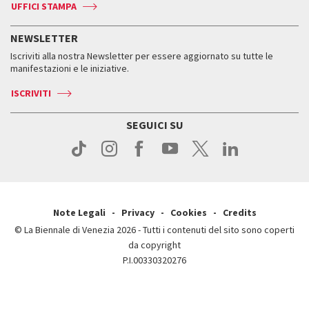
Accrediti
Edizioni passate
UFFICI STAMPA
ASAC DATI
Press
Accrediti
Press
Servizi al pubblico
Storia
FAQ
NEWSLETTER
Come raggiungerci
Orari e sedi
Servizi al pubblico
Iscriviti alla nostra Newsletter per essere aggiornato su tutte le
Contatti
Biglietti
Orari e sedi
Come raggiungerci
manifestazioni e le iniziative.
Press
Servizi al pubblico
News
Contatti
ISCRIVITI
Come raggiungerci
Servizi al pubblico
Press
Contatti
Come raggiungerci
SEGUICI SU
Press
Contatti
Press
Note Legali
Privacy
Cookies
Credits
© La Biennale di Venezia 2026 - Tutti i contenuti del sito sono coperti
da copyright
P.I.00330320276