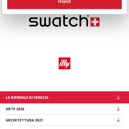
Reject
LA BIENNALE DI VENEZIA
L'Istituzione
ARTE 2026
Cariche istituzionali
ARCHITETTURA 2027
Esposizione
Storia
Direttrice