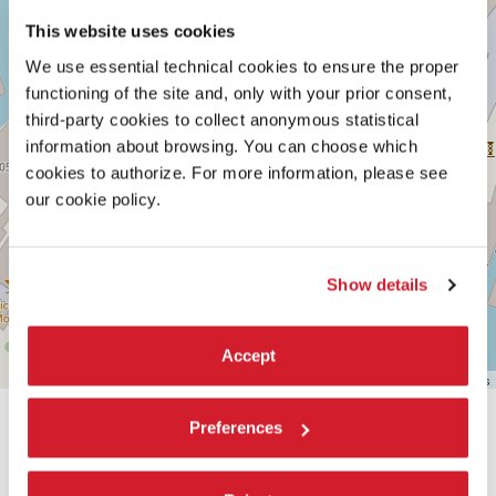
su
Google
This website uses cookies
Maps
We use essential technical cookies to ensure the proper
functioning of the site and, only with your prior consent,
third-party cookies to collect anonymous statistical
information about browsing. You can choose which
cookies to authorize. For more information, please see
our cookie policy.
Show details
Accept
Leaflet
| ©
OpenStreetMap
contributors
Preferences
CONDIVIDI SU