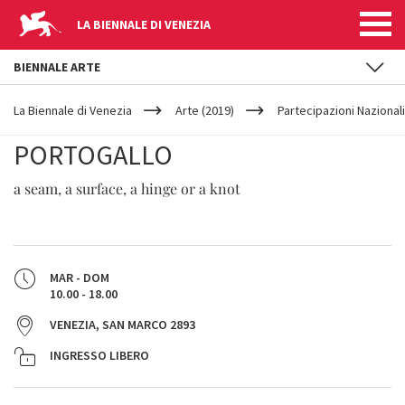
LA BIENNALE DI VENEZIA
BIENNALE ARTE
YOUR
Salta al contenuto principale
ARE
La Biennale di Venezia
Arte (2019)
Partecipazioni Nazionali
HERE
PORTOGALLO
a seam, a surface, a hinge or a knot
MAR - DOM
10.00 - 18.00
VENEZIA, SAN MARCO 2893
INGRESSO LIBERO