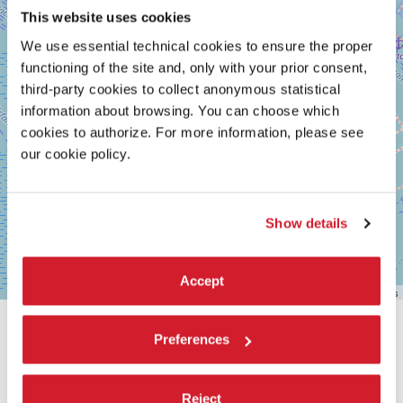
This website uses cookies
We use essential technical cookies to ensure the proper
functioning of the site and, only with your prior consent,
third-party cookies to collect anonymous statistical
information about browsing. You can choose which
cookies to authorize. For more information, please see
our cookie policy.
Show details
Accept
Leaflet
| ©
OpenStreetMap
contributors
CONDIVIDI SU
Preferences
Reject