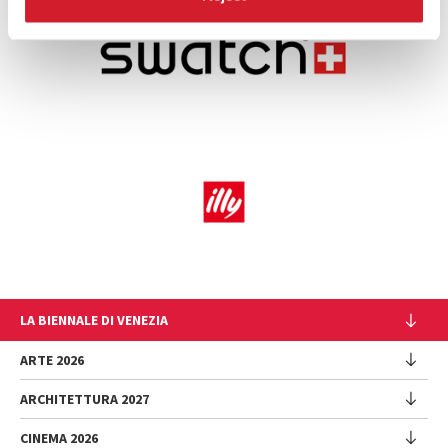
LA BIENNALE DI VENEZIA
L'Istituzione
ARTE 2026
Cariche istituzionali
ARCHITETTURA 2027
Esposizione
Storia
Direttrice
Luoghi
CINEMA 2026
Mostra