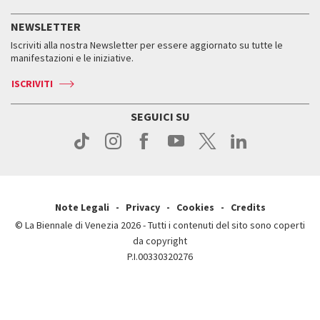
Press
Accrediti
Press
Servizi al pubblico
Storia
FAQ
NEWSLETTER
Come raggiungerci
Orari e sedi
Servizi al pubblico
Iscriviti alla nostra Newsletter per essere aggiornato su tutte le
Contatti
Biglietti
Orari e sedi
Come raggiungerci
manifestazioni e le iniziative.
Press
Servizi al pubblico
News
Contatti
ISCRIVITI
Come raggiungerci
Servizi al pubblico
Press
Contatti
Come raggiungerci
SEGUICI SU
Press
Contatti
Press
Note Legali
Privacy
Cookies
Credits
© La Biennale di Venezia 2026 - Tutti i contenuti del sito sono coperti
da copyright
P.I.00330320276