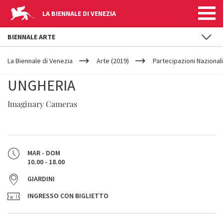
LA BIENNALE DI VENEZIA
BIENNALE ARTE
YOUR
Salta al contenuto principale
ARE
La Biennale di Venezia
Arte (2019)
Partecipazioni Nazionali
HERE
UNGHERIA
Imaginary Cameras
MAR - DOM
10.00 - 18.00
GIARDINI
INGRESSO CON BIGLIETTO