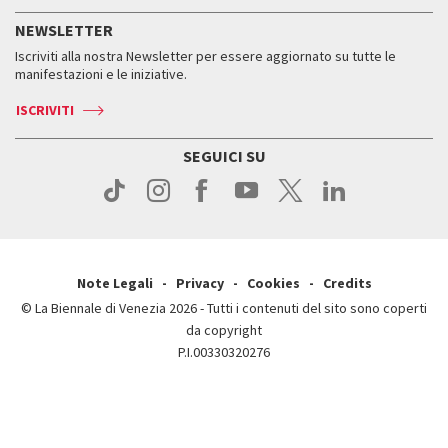
Servizi al pubblico
Storia
FAQ
NEWSLETTER
Come raggiungerci
Orari e sedi
Servizi al pubblico
Iscriviti alla nostra Newsletter per essere aggiornato su tutte le
Contatti
Biglietti
Orari e sedi
Come raggiungerci
manifestazioni e le iniziative.
Press
Servizi al pubblico
News
Contatti
ISCRIVITI
Come raggiungerci
Servizi al pubblico
Press
Contatti
Come raggiungerci
SEGUICI SU
Press
Contatti
Press
Note Legali
Privacy
Cookies
Credits
© La Biennale di Venezia 2026 - Tutti i contenuti del sito sono coperti
da copyright
P.I.00330320276