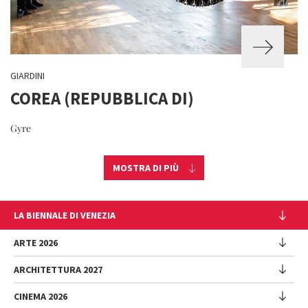
GIARDINI
COREA (REPUBBLICA DI)
Gyre
MOSTRA DI PIÙ
LA BIENNALE DI VENEZIA
L'Istituzione
ARTE 2026
Cariche istituzionali
ARCHITETTURA 2027
Esposizione
Storia
Direttrice
Luoghi
CINEMA 2026
Mostra