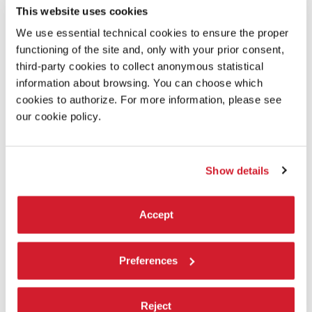
This website uses cookies
We use essential technical cookies to ensure the proper
functioning of the site and, only with your prior consent,
third-party cookies to collect anonymous statistical
CAMERUN (REPUBBLICA DEL)
information about browsing. You can choose which
cookies to authorize. For more information, please see
Il tempo delle Chimere
our cookie policy.
Show details
Accept
Preferences
Reject