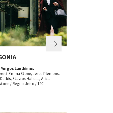
GONIA
a
Yorgos Lanthimos
preti Emma Stone, Jesse Plemons,
Delbis, Stavros Halkias, Alicia
stone / Regno Unito / 120’