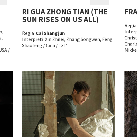
RI GUA ZHONG TIAN (THE
FR
SUN RISES ON US ALL)
Regi
n,
Interp
Regia
Cai Shangjun
s,
Chris
Interpreti Xin Zhilei, Zhang Songwen, Feng
h
Charle
Shaofeng / Cina / 131’
USA /
Mikkel