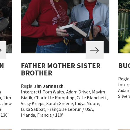
N
FATHER MOTHER SISTER
BU
BROTHER
Regi
Inter
Regia
Jim Jarmusch
Aidan 
n
Interpreti Tom Waits, Adam Driver, Mayim
Silver
n, Tim
Bialik, Charlotte Rampling, Cate Blanchett,
atthew
Vicky Krieps, Sarah Greene, Indya Moore,
a
Luka Sabbat, Françoise Lebrun / USA,
 130’
Irlanda, Francia / 110’