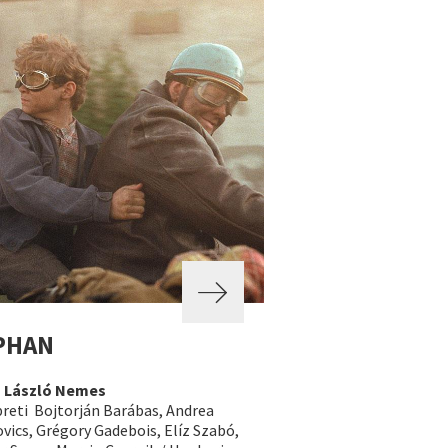
PHAN
a
László Nemes
preti Bojtorján Barábas, Andrea
vics, Grégory Gadebois, Elíz Szabó,