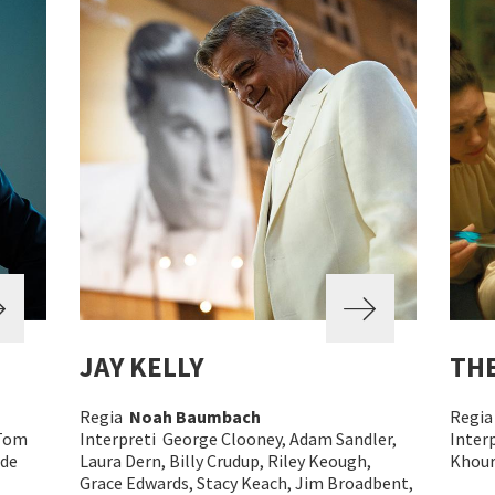
JAY KELLY
THE
Regia
Noah Baumbach
Regi
 Tom
Interpreti George Clooney, Adam Sandler,
Interp
ude
Laura Dern, Billy Crudup, Riley Keough,
Khoury
Grace Edwards, Stacy Keach, Jim Broadbent,