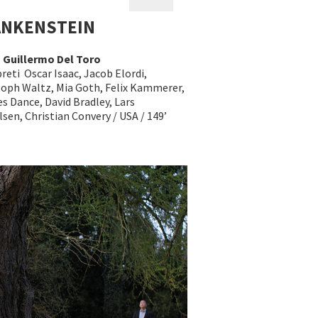
ANKENSTEIN
a
Guillermo Del Toro
reti Oscar Isaac, Jacob Elordi,
toph Waltz, Mia Goth, Felix Kammerer,
s Dance, David Bradley, Lars
sen, Christian Convery / USA / 149’