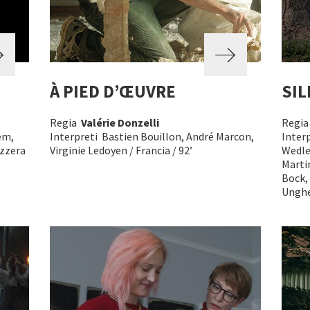
À PIED D’ŒUVRE
SIL
Regia
Valérie Donzelli
Regi
em,
Interpreti Bastien Bouillon, André Marcon,
Inter
izzera
Virginie Ledoyen / Francia / 92’
Wedle
Marti
Bock,
Ungher