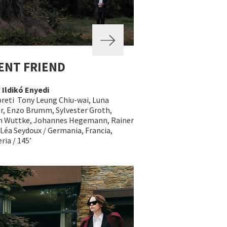
ENT FRIEND
a
Ildikó Enyedi
preti Tony Leung Chiu-wai, Luna
r, Enzo Brumm, Sylvester Groth,
n Wuttke, Johannes Hegemann, Rainer
 Léa Seydoux / Germania, Francia,
ia / 145’