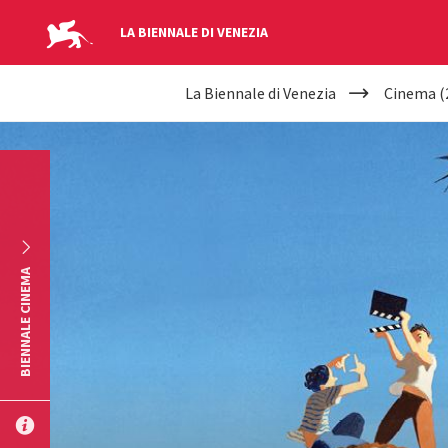
LA BIENNALE DI VENEZIA
YOUR
Salta al contenuto principale
La Biennale di Venezia
Cinema (
ARE
HERE
BIENNALE CINEMA