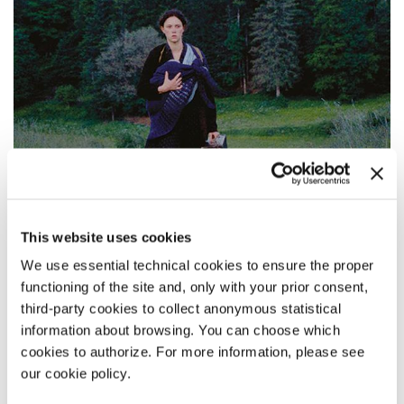
This website uses cookies
We use essential technical cookies to ensure the proper
functioning of the site and, only with your prior consent,
09:00
third-party cookies to collect anonymous statistical
information about browsing. You can choose which
À BRAS-LE-CORPS
cookies to authorize. For more information, please see
di
Marie-Elsa Sgualdo
our cookie policy.
Venezia Spotlight