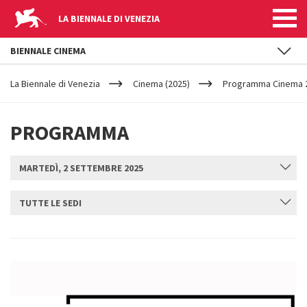
LA BIENNALE DI VENEZIA
BIENNALE CINEMA
YOUR
Salta al contenuto principale
ARE
La Biennale di Venezia
Cinema (2025)
Programma Cinema 20
HERE
PROGRAMMA
MARTEDÌ, 2 SETTEMBRE 2025
TUTTE LE SEDI
INVIA