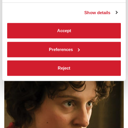
LEGGI TUTTO
CINEMA
Show details
SALA GIARDINO
PUBBLICO – TUTTI GLI ACCREDITI
Accept
Preferences
Reject